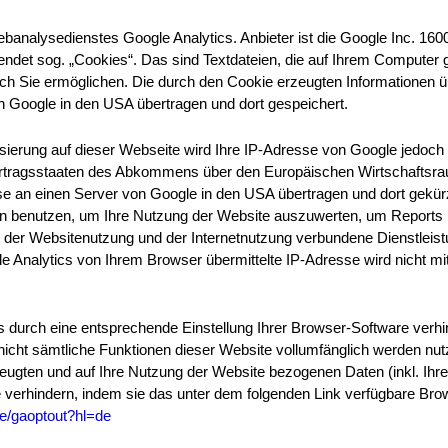
banalysedienstes Google Analytics. Anbieter ist die Google Inc. 16
det sog. „Cookies“. Das sind Textdateien, die auf Ihrem Computer 
ch Sie ermöglichen. Die durch den Cookie erzeugten Informationen ü
n Google in den USA übertragen und dort gespeichert.
sierung auf dieser Webseite wird Ihre IP-Adresse von Google jedoch 
rtragsstaaten des Abkommens über den Europäischen Wirtschaftsrau
se an einen Server von Google in den USA übertragen und dort gekürz
n benutzen, um Ihre Nutzung der Website auszuwerten, um Reports ü
der Websitenutzung und der Internetnutzung verbundene Dienstleis
 Analytics von Ihrem Browser übermittelte IP-Adresse wird nicht m
 durch eine entsprechende Einstellung Ihrer Browser-Software verhin
 nicht sämtliche Funktionen dieser Website vollumfänglich werden nu
eugten und auf Ihre Nutzung der Website bezogenen Daten (inkl. Ihr
 verhindern, indem sie das unter dem folgenden Link verfügbare Bro
ge/gaoptout?hl=de