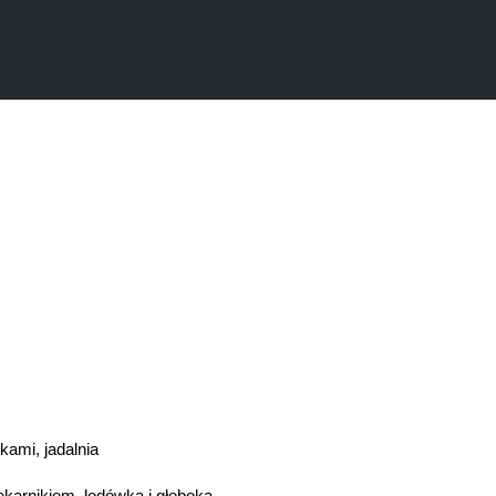
kami, jadalnia
ekarnikiem, lodówką i głęboka,