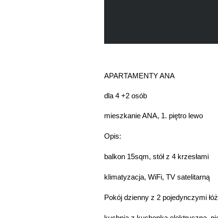
APARTAMENTY ANA
dla 4 +2 osób
mieszkanie ANA, 1. piętro lewo
Opis:
balkon 15sqm, stół z 4 krzesłami
klimatyzacja, WiFi, TV satelitarną
Pokój dzienny z 2 pojedynczymi łóż
kuchnia z kuchenką elektryczną, pi