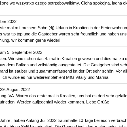
żone we wszystko czego potrzebowaliśmy. Cicha spokojna, ladna o
ber 2022
te mal mit meinem Sohn (4j) Urlaub in Kroatien in der Ferienwohnu
es war tip top und die Gastgeber waren sehr freundlich und haben u
hlung, wir kommen gerne wieder!
 am
9. September 2022
en. Wir sind schon das 4. mal in Kroatien gewesen und diesmal zu d
s dem Balkon und vollständig ausgestattet. Die Gastgeber sind sehr 
rand ist sauber und zusammenfassend ist der Ort sehr schön. Vor al
 Ich würde es nur weiterempfehlen! MfG Vitaliy und Marina
29. August 2022
ng IVA. Waren das erste mal in Kroatien, uns hat es dort sehr gefal
zufrieden. Werden aufjedenfall wieder kommen. Liebe Grüße
ahre , haben Anfang Juli 2022 traumhafte 10 Tage bei euch verbracht
ichtung Split hin orientiert. Die Gegend incl. des Hinterlandes ist ab