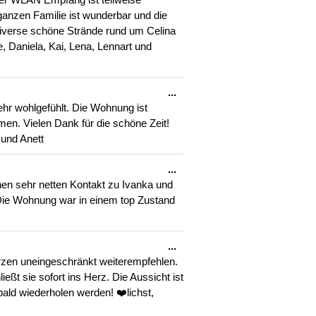
ganzen Familie ist wunderbar und die
diverse schöne Strände rund um Celina
 Daniela, Kai, Lena, Lennart und
Diese
...
Metabox
ehr wohlgefühlt. Die Wohnung ist
ein-/ausblenden.
men. Vielen Dank für die schöne Zeit!
 und Anett
Diese
...
Metabox
nen sehr netten Kontakt zu Ivanka und
ein-/ausblenden.
 Die Wohnung war in einem top Zustand
Diese
...
Metabox
zen uneingeschränkt weiterempfehlen.
ein-/ausblenden.
eßt sie sofort ins Herz. Die Aussicht ist
ald wiederholen werden! ❤️lichst,