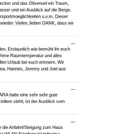
ecker und das Olivenoel ein Traum,
asser und ein Ausblick auf die Berge.
rsportmoeglichkeiten u.v.m. Dieser
 wieder. Vielen, lieben DANK, dass wir
Diese
...
Metabox
en. Erstaunlich wie bemüht ihr euch
ein-/ausblenden.
genehme Raumtemperatur und alles
len Urlaub bei euch erinnern. Wir
ea, Hannes, Jeremy und Joel aus
Diese
...
Metabox
ARA hatte eine sehr sehr gute
ein-/ausblenden.
ollem steht, ist der Ausblick vom
Diese
...
Metabox
r die Anfahrt/Steigung zum Haus
ein-/ausblenden.
 Der WLAN Empfang ist teilweise