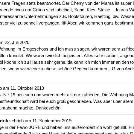
ere Fragen stets beantwortet. Der Cherry von der Mama ist super l
ende rings um Celina sind fabelhaft, Sand, Kies, Steine.....klares W
 interessante Unternehmungen z.B. Bootstouren, Raefting, div. Wasse
 ist er viel zu schnell vergangen. 😞 Aber, wir kommen ganz bestimmt
am
22. Juli 2020
Wohnung im Erdgeschoss und ich muss sagen, wir waren sehr zufried
füllen konntet. Wir waren wirklich begeistert. Alles sehr sauber, an
öl koche ich zu Hause sehr gerne, da kann ich mich immer an den tol
hen, wenn wir wieder in diese schöne Gegend kommen. LG von Andr
eb am
11. Oktober 2019
.-5.7.19 bei euch und waren mehr als nur zufrieden. Die Wohnung M
astfreundschaft wird bei euch groß geschrieben. Was aber über allem t
raumabend machte. Dankeschön!
ndrik
schrieb am
11. September 2019
ge in der Fewo JURE und haben uns außerordentlich wohl gefühlt. Fü
er anschließende Blick vom Haus ist dafür entsprechend spektakulär.