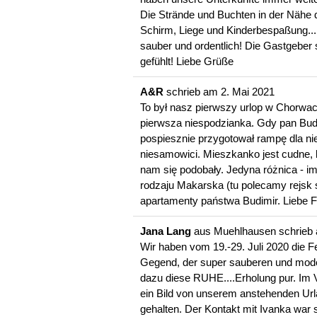
Die Strände und Buchten in der Nähe d
Schirm, Liege und Kinderbespaßung...
sauber und ordentlich! Die Gastgeber 
gefühlt! Liebe Grüße
A&R
schrieb am
2. Mai 2021
To był nasz pierwszy urlop w Chorwac
pierwsza niespodzianka. Gdy pan Budi
pospiesznie przygotował rampę dla n
niesamowici. Mieszkanko jest cudne,
nam się podobały. Jedyna różnica - im
rodzaju Makarska (tu polecamy rejsk 
apartamenty państwa Budimir. Liebe Fa
Jana Lang
aus
Muehlhausen
schrieb
Wir haben vom 19.-29. Juli 2020 die F
Gegend, der super sauberen und moder
dazu diese RUHE....Erholung pur. Im V
ein Bild von unserem anstehenden Ur
gehalten. Der Kontakt mit Ivanka war 