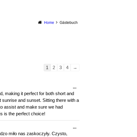
Home
Gästebuch
Navigation
1
2
3
4
→
der
Gästebuchliste
Diese
...
Metabox
, making it perfect for both short and
ein-/ausblenden.
t sunrise and sunset. Sitting there with a
y to assist and make sure we had
s is the perfect choice!
Diese
...
Metabox
rdzo miło nas zaskoczyły. Czysto,
ein-/ausblenden.