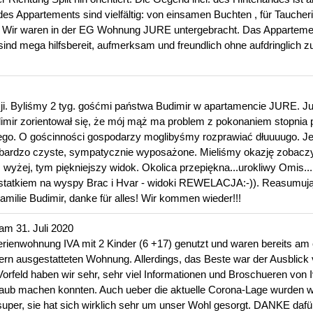
es Appartements sind vielfältig: von einsamen Buchten , für Taucheri
 Wir waren in der EG Wohnung JURE untergebracht. Das Appartement
sind mega hilfsbereit, aufmerksam und freundlich ohne aufdringlich 
ji. Byliśmy 2 tyg. gośćmi państwa Budimir w apartamencie JURE. Ju
mir zorientował się, że mój mąż ma problem z pokonaniem stopnia 
iego. O gościnności gospodarzy moglibyśmy rozprawiać dłuuuugo. Je
 bardzo czyste, sympatycznie wyposażone. Mieliśmy okazję zobaczy
 wyżej, tym piękniejszy widok. Okolica przepiękna...urokliwy Omis..
statkiem na wyspy Brac i Hvar - widoki REWELACJA:-)). Reasumując -
milie Budimir, danke für alles! Wir kommen wieder!!!
 am
31. Juli 2020
erienwohnung IVA mit 2 Kinder (6 +17) genutzt und waren bereits am 
n ausgestatteten Wohnung. Allerdings, das Beste war der Ausblick 
orfeld haben wir sehr, sehr viel Informationen und Broschueren von I
laub machen konnten. Auch ueber die aktuelle Corona-Lage wurden w
super, sie hat sich wirklich sehr um unser Wohl gesorgt. DANKE dafür