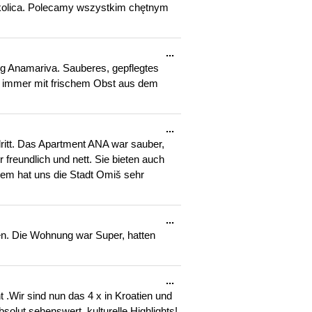
kolica. Polecamy wszystkim chętnym
Diese
...
Metabox
ng Anamariva. Sauberes, gepflegtes
ein-/ausblenden.
ns immer mit frischem Obst aus dem
Diese
...
Metabox
ritt. Das Apartment ANA war sauber,
ein-/ausblenden.
freundlich und nett. Sie bieten auch
lem hat uns die Stadt Omiš sehr
Diese
...
Metabox
len. Die Wohnung war Super, hatten
ein-/ausblenden.
Diese
...
Metabox
 .Wir sind nun das 4 x in Kroatien und
ein-/ausblenden.
solut sehenswert, kulturelle Highlights!