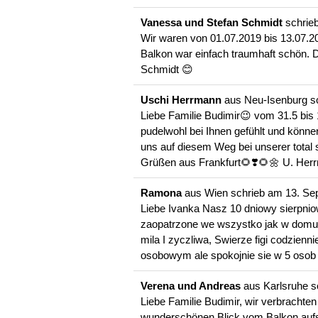
Vanessa und Stefan Schmidt
schrie
Wir waren von 01.07.2019 bis 13.07.2
Balkon war einfach traumhaft schön. D
Schmidt 😊
Uschi Herrmann
aus
Neu-Isenburg
s
Liebe Familie Budimir😉 vom 31.5 bis 
pudelwohl bei Ihnen gefühlt und könn
uns auf diesem Weg bei unserer total 
Grüßen aus Frankfurt🌻❣️🌻🌼 U. Her
Ramona
aus
Wien
schrieb am
13. Se
Liebe Ivanka Nasz 10 dniowy sierpnio
zaopatrzone we wszystko jak w domu,
mila I zyczliwa, Swierze figi codzie
osobowym ale spokojnie sie w 5 osob
Verena und Andreas
aus
Karlsruhe
s
Liebe Familie Budimir, wir verbrachte
wunderschönen Blick vom Balkon aufs