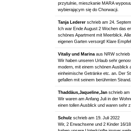
przytulnie, mieszkanie MARA wyposa
wybierającym się do Chorwacji.
Tanja Lederer
schrieb am
24. Septem
Ich war Ende August 2 Wochen das ers
schönes Apartment mit Meerblick. All
eigenen Garten versorgt! Klare Empfe
Vitaliy und Marina
aus
NRW
schrieb
Wir haben unseren Urlaub sehr genoss
modern, mit einem schönen Ausblick au
einheimische Getränke etc. an. Der St
gefallen mit seinem berühmten Strand.
Thaddäus,Jaqueline,Jan
schrieb am
Wir waren am Anfang Juli in der Wohnu
einen tollen Ausblick und waren sehr 
Schulz
schrieb am
19. Juli 2022
Wir, 2 Erwachsene und 2 Kinder 16/18J
haben unsere Unterkünfte immer weiter R