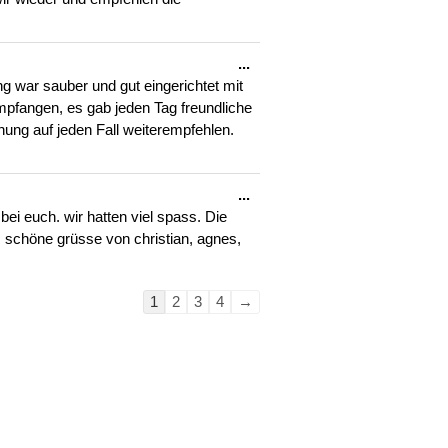
Diese
...
Metabox
 war sauber und gut eingerichtet mit
ein-/ausblenden.
mpfangen, es gab jeden Tag freundliche
ung auf jeden Fall weiterempfehlen.
Diese
...
Metabox
bei euch. wir hatten viel spass. Die
ein-/ausblenden.
 schöne grüsse von christian, agnes,
Navigation
1
2
3
4
→
der
Gästebuchliste