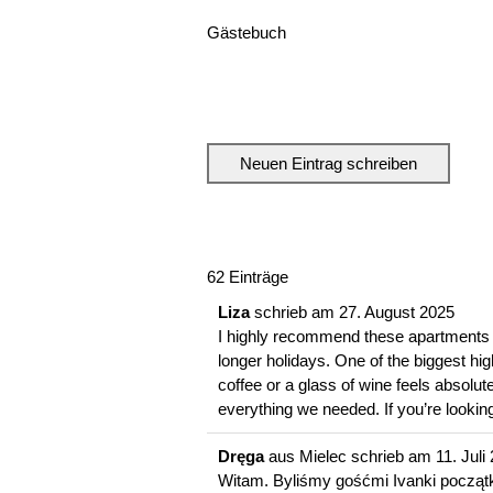
Gästebuch
You are here:
62 Einträge
Liza
schrieb am
27. August 2025
I highly recommend these apartments fo
longer holidays. One of the biggest high
coffee or a glass of wine feels absolu
everything we needed. If you’re looking
Dręga
aus
Mielec
schrieb am
11. Juli
Witam. Byliśmy gośćmi Ivanki początk