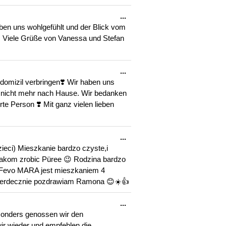
Diese
...
Metabox
ben uns wohlgefühlt und der Blick vom
ein-/ausblenden.
t. Viele Grüße von Vanessa und Stefan
Diese
...
Metabox
ndomizil verbringen❣️ Wir haben uns
ein-/ausblenden.
r nicht mehr nach Hause. Wir bedanken
e Person ❣️ Mit ganz vielen lieben
Diese
...
Metabox
ieci) Mieszkanie bardzo czyste,i
ein-/ausblenden.
iakom zrobic Püree 😉 Rodzina bardzo
🙂 Fevo MARA jest mieszkaniem 4
i serdecznie pozdrawiam Ramona 😊☀️👍
Diese
...
Metabox
esonders genossen wir den
ein-/ausblenden.
r wieder und empfehlen die