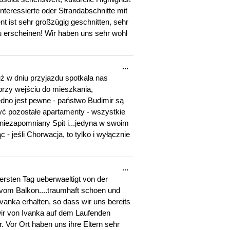
nteressierte oder Strandabschnitte mit
 ist sehr großzügig geschnitten, sehr
zu erscheinen! Wir haben uns sehr wohl
Diese
...
Metabox
ż w dniu przyjazdu spotkała nas
ein-/ausblenden.
przy wejściu do mieszkania,
dno jest pewne - państwo Budimir są
ć pozostałe apartamenty - wszystkie
.niezapomniany Spit i...jedyna w swoim
 jeśli Chorwacja, to tylko i wyłącznie
Diese
...
Metabox
ersten Tag ueberwaeltigt von der
ein-/ausblenden.
vom Balkon....traumhaft schoen und
vanka erhalten, so dass wir uns bereits
ir von Ivanka auf dem Laufenden
. Vor Ort haben uns ihre Eltern sehr