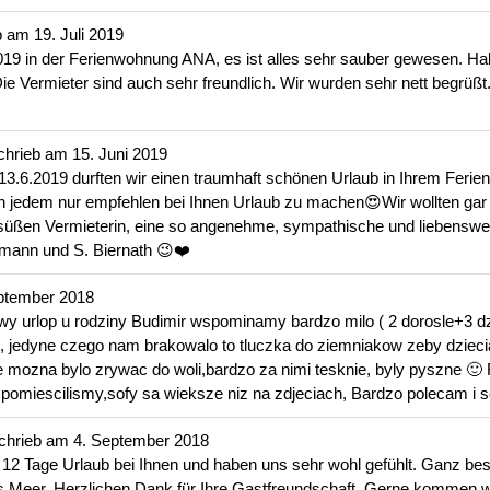
b am
19. Juli 2019
019 in der Ferienwohnung ANA, es ist alles sehr sauber gewesen. Ha
ie Vermieter sind auch sehr freundlich. Wir wurden sehr nett begrüß
chrieb am
15. Juni 2019
13.6.2019 durften wir einen traumhaft schönen Urlaub in Ihrem Ferie
en jedem nur empfehlen bei Ihnen Urlaub zu machen😍Wir wollten ga
süßen Vermieterin, eine so angenehme, sympathische und liebenswert
rmann und S. Biernath 😉❤️
ptember 2018
wy urlop u rodziny Budimir wspominamy bardzo milo ( 2 dorosle+3 dz
 jedyne czego nam brakowalo to tluczka do ziemniakow zeby dziec
nnie mozna bylo zrywac do woli,bardzo za nimi tesknie, byly pyszne 
 pomiescilismy,sofy sa wieksze niz na zdjeciach, Bardzo polecam 
chrieb am
4. September 2018
n 12 Tage Urlaub bei Ihnen und haben uns sehr wohl gefühlt. Ganz b
 Meer. Herzlichen Dank für Ihre Gastfreundschaft. Gerne kommen wi