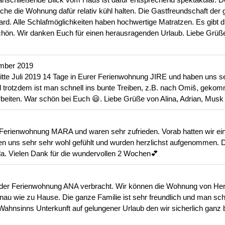
e die Wohnung dafür relativ kühl halten. Die Gastfreundschaft der 
rd. Alle Schlafmöglichkeiten haben hochwertige Matratzen. Es gibt 
chön. Wir danken Euch für einen herausragenden Urlaub. Liebe Grüße,
mber 2019
itte Juli 2019 14 Tage in Eurer Ferienwohnung JIRE und haben uns s
d trotzdem ist man schnell ins bunte Treiben, z.B. nach Omiš, gekom
beiten. War schön bei Euch 😃. Liebe Grüße von Alina, Adrian, Musk
r Ferienwohnung MARA und waren sehr zufrieden. Vorab hatten wir ei
haben uns sehr sehr wohl gefühlt und wurden herzlichst aufgenommen.
da. Vielen Dank für die wundervollen 2 Wochen💕
der Ferienwohnung ANA verbracht. Wir können die Wohnung von Her
nau wie zu Hause. Die ganze Familie ist sehr freundlich und man schli
hnsinns Unterkunft auf gelungener Urlaub den wir sicherlich ganz b