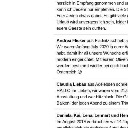
herzlich in Empfang genommen und uns
kann ich Jedem nur empfehlen. Die Stra
Fuer Jeden etwas dabei. Es gibt viele
Urlaub wird unvergesslich sein, leider
euere Gaeste sein durften.
Andrea Flicker
aus
Fladnitz
schrieb 
Wir waren Anfang July 2020 in eurer 
habt, damit ihr all unsere Wünsche er
modern eingerichtet. Mit eurem Oliven
werden bestimmt wieder bei euch buc
Österreich 🙂
Claudia Liebau
aus
Adelebsen
schri
HALLO ihr Lieben, wir waren vom 21.6
Ausstattung und war blitzblank. Die G
Balkon, der jeden Abend zu einem T
Daniela, Kai, Lena, Lennart und He
Im August 2019 verbrachten wir 14 Ta
empfiehlt sich ein spritziges Auto; d